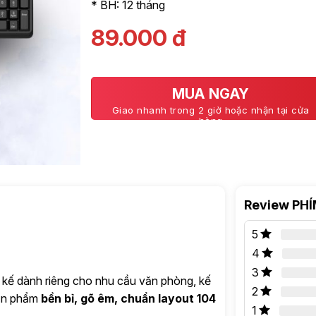
* BH: 12 tháng
89.000
đ
MUA NGAY
Giao nhanh trong 2 giờ hoặc nhận tại cửa
hàng
Review PH
5
4
3
 kế dành riêng cho nhu cầu văn phòng, kế
2
sản phẩm
bền bỉ, gõ êm, chuẩn layout 104
1