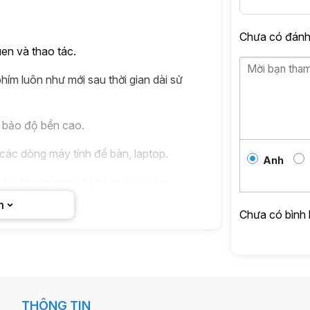
Chưa có đánh 
uen và thao tác.
phím luôn như mới sau thời gian dài sử
 bảo độ bền cao.
t các dòng máy tính để bàn, laptop.
Anh
bố trí gọn gàng trên bàn làm việc.
m
 8 / 10 / 11.
Chưa có bình 
hi làm việc trong không gian văn phòng.
THÔNG TIN