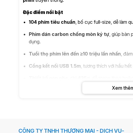
Đặc điểm nổi bật
104 phím tiêu chuẩn
, bố cục full-size, dễ làm q
Phim dán carbon chống mòn ký tự
, giúp bàn 
dụng.
Tuổi thọ phím lên đến ≥10 triệu lần nhấn
, đảm
Cổng kết nối USB 1.5m
, tương thích với hầu hế
Thiết kế gọn nhẹ
, chỉ
435g
, dễ mang theo hoặc 
Xem thê
Tương thích đa hệ điều hành:
Windows XP / 7 /
Bảo hành:
12 tháng chính hãng từ eMaster.
Ưu điểm sử dụng
Gõ phím nhẹ, độ phản hồi tốt, hạn chế tiếng ồn k
CÔNG TY TNHH THƯƠNG MẠI - DỊCH VỤ-