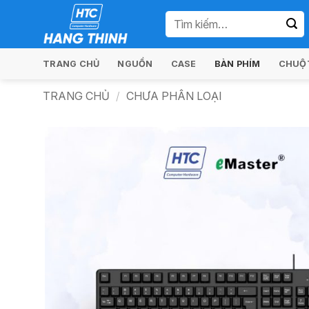
Bỏ
Tìm
qua
kiếm:
nội
dung
TRANG CHỦ
NGUỒN
CASE
BÀN PHÍM
CHUỘT
TRANG CHỦ
/
CHƯA PHÂN LOẠI