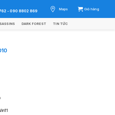
Maps
Giỏ hàng
762 - 090 8802 869
SASSINS
DARK FOREST
TIN TỨC
D10
m
in11