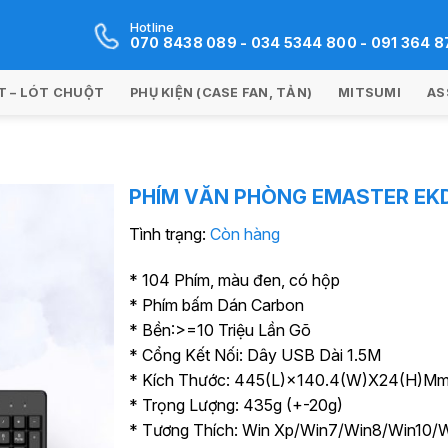
Hotline
070 8438 089 - 034 5344 800 - 091 364 8
 – LÓT CHUỘT
PHỤ KIỆN (CASE FAN, TẢN)
MITSUMI
AS
PHÍM VĂN PHÒNG EMASTER EK
Tình trạng:
Còn hàng
* 104 Phím, màu đen, có hộp
* Phím bấm Dán Carbon
* Bền:>=10 Triệu Lần Gõ
* Cổng Kết Nối: Dây USB Dài 1.5M
* Kích Thước: 445(L)×140.4(W)X24(H)M
* Trọng Lượng: 435g (+-20g)
* Tương Thích: Win Xp/Win7/Win8/Win10/W