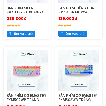
BÀN PHÍM SILENT
BÀN PHÍM TIẾNG HOA
EMASTER EKG803GR/GB
EMASTER EKD25C
GÕ CỰC ÊM
289.000
đ
139.000
đ
Thêm vào giỏ
Thêm vào giỏ
BÀN PHÍM CƠ EMASTER
BÀN PHÍM CƠ EMASTER
EKM502WP TRẮNG
EKM503WB TRẮNG
HỒNG
XANH