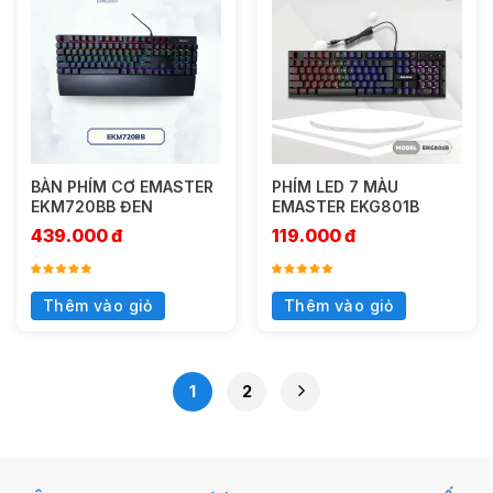
BÀN PHÍM CƠ EMASTER
PHÍM LED 7 MÀU
EKM720BB ĐEN
EMASTER EKG801B
439.000
đ
119.000
đ
Thêm vào giỏ
Thêm vào giỏ
1
2