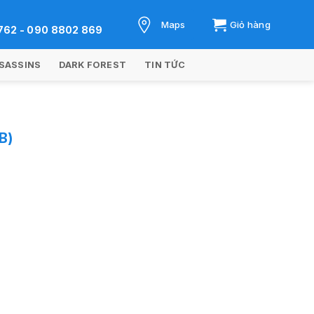
Maps
Giỏ hàng
762 - 090 8802 869
SASSINS
DARK FOREST
TIN TỨC
B)