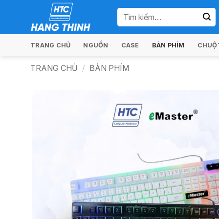
Bỏ
Tìm
qua
kiếm:
nội
dung
TRANG CHỦ
NGUỒN
CASE
BÀN PHÍM
CHUỘT
TRANG CHỦ
/
BÀN PHÍM