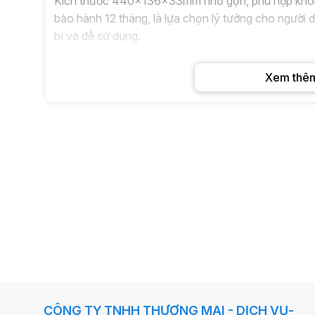
Kích thước 440×136×33mm nhỏ gọn, phù hợp không
bảo hành 12 tháng, là lựa chọn lý tưởng cho người
bỉ và dễ sử dụng.
Xem thê
CÔNG TY TNHH THƯƠNG MẠI - DỊCH VỤ-