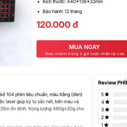
Kích thước: 440*136*33mm
Bảo hành: 12 tháng
120.000
đ
MUA NGAY
Giao nhanh trong 2 giờ hoặc nhận tại cửa
hàng
Review PH
 kế 104 phím tiêu chuẩn, màu trắng (đen)
5
c laser giúp ký tự sắc nét, bền màu và
4
 1.35m ổn định, trọng lượng 460g±20g cho
3
2
1