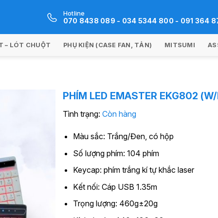
Hotline
070 8438 089 - 034 5344 800 - 091 364 8
 – LÓT CHUỘT
PHỤ KIỆN (CASE FAN, TẢN)
MITSUMI
AS
PHÍM LED EMASTER EKG802 (W/
Tình trạng:
Còn hàng
Màu sắc: Trắng/Đen, có hộp
Số lượng phím: 104 phím
Keycap: phím trắng kí tự khắc laser
Kết nối: Cáp USB 1.35m
Trọng lượng: 460g±20g