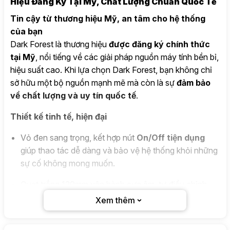
Hiệu Đăng Ký Tại Mỹ, Chất Lượng Chuẩn Quốc Tế
Tin cậy từ thương hiệu Mỹ, an tâm cho hệ thống
của bạn
Dark Forest là thương hiệu
được đăng ký chính thức
tại Mỹ
, nổi tiếng về các giải pháp nguồn máy tính bền bỉ,
hiệu suất cao. Khi lựa chọn Dark Forest, bạn không chỉ
sở hữu một bộ nguồn mạnh mẽ mà còn là sự
đảm bảo
về chất lượng và uy tín quốc tế
.
Thiết kế tinh tế, hiện đại
Vỏ đen sang trọng, kết hợp nút
On/Off tiện dụng
giúp thao tác dễ dàng và bảo vệ hệ thống khỏi những
sự cố không mong muốn.
Quạt trắng 120mm vận hành cực êm, tự điều chỉnh
theo nhiệt độ, giữ nguồn luôn mát, giảm tiếng ồn tối
Xem thêm
đa.