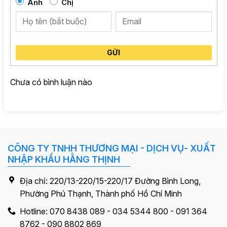
Anh
Chị
thông minh: OVP, UVP, OCP, OPP, SCP… giúp
bảo vệ
máy khỏi các rủi ro về điện
, an tâm tuyệt đối khi sử
dụng.
GỬI
Dây cáp dài, tiêu chuẩn châu Âu – kết nối linh hoạt
Mainboard 24PIN: 550mm
Chưa có bình luận nào
CPU (4+4) + (4+4) × 1: 600 + 150mm
PCI-E (6+2) × 2: 550mm
PCI-E 5.1 16PIN (12+4) × 1: 550mm
CÔNG TY TNHH THƯƠNG MẠI - DỊCH VỤ- XUẤT
NHẬP KHẨU HẰNG THỊNH
SATA + SATA + SATA + Molex × 2: 500 + 150 +
150 + 150mm
Địa chỉ: 220/13-220/15-220/17 Đường Bình Long,
Phường Phú Thạnh, Thành phố Hồ Chí Minh
Dây nguồn chuẩn Châu Âu dài 1.5m, thuận tiện cho
mọi bố trí case.
Hotline: 070 8438 089 - 034 5344 800 - 091 364
8762 - 090 8802 869