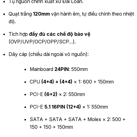
Tụ nguồn chính xuất xứ Đài Loan.
Quạt trắng
120mm
vận hành êm, tự điều chỉnh theo nhiệt
độ.
Tích hợp
đầy đủ các chế độ bảo vệ
(OVP/UVP/OCP/OPP/SCP…).
Dây cáp (chiều dài ngoài vỏ nguồn):
Mainboard
24PIN
: 550mm
CPU
(4+4) + (4+4)
× 1: 600 + 150mm
PCI-E
(6+2)
× 2: 550mm
PCI-E
5.1 16PIN (12+4)
× 1: 550mm
SATA + SATA + SATA + Molex × 2: 500 +
150 + 150 + 150mm