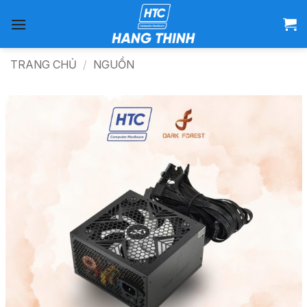
Bỏ
qua
nội
dung
TRANG CHỦ
/
NGUỒN