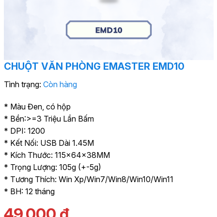
CHUỘT VĂN PHÒNG EMASTER EMD10
Tình trạng:
Còn hàng
* Màu Đen, có hộp
* Bền:>=3 Triệu Lần Bấm
* DPI: 1200
* Kết Nối: USB Dài 1.45M
* Kích Thước: 115×64×38MM
* Trọng Lượng: 105g (+-5g)
* Tương Thích: Win Xp/Win7/Win8/Win10/Win11
* BH: 12 tháng
49.000
đ