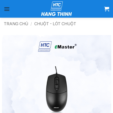
Bỏ
qua
nội
dung
TRANG CHỦ
/
CHUỘT - LÓT CHUỘT