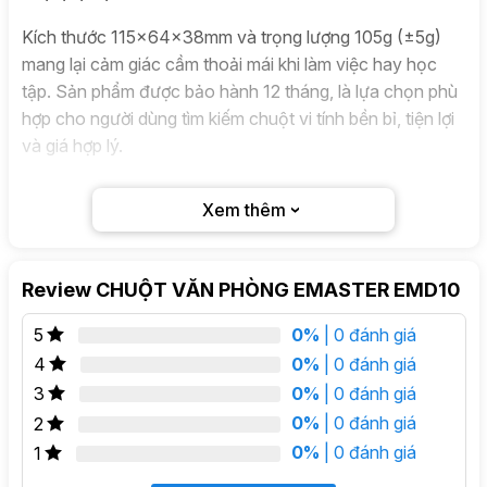
Kích thước 115×64×38mm và trọng lượng 105g (±5g)
mang lại cảm giác cầm thoải mái khi làm việc hay học
tập. Sản phẩm được bảo hành 12 tháng, là lựa chọn phù
hợp cho người dùng tìm kiếm chuột vi tính bền bỉ, tiện lợi
và giá hợp lý.
Xem thêm
Review CHUỘT VĂN PHÒNG EMASTER EMD10
0%
| 0 đánh giá
5
0%
| 0 đánh giá
4
0%
| 0 đánh giá
3
0%
| 0 đánh giá
2
0%
| 0 đánh giá
1